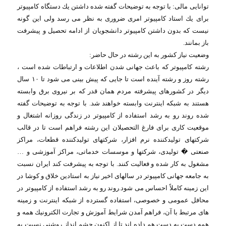
توانایی مالی: با توجه به توضیحات گفته شده داشتن یك دستگاه كامپیوتر
برای یك استاد كامپیوتر امری ضروری به نظر می رسد ولی این گونه
نیست كه بدون داشتن كامپیوتر دانشجویان از ادامه تحصیل و پیشرفت
باز بمانند
.
وضعیت نیاز كشور به این رشته در حال حاضر
:
رشته كامپیوتر كه باعث جهانی شدن اطلاعات و ارتباطات شده است ،
رشته روز و رشته آینده است تا جایی كه پیش بینی می شود تا ۱۰ سال
دیگر در كشورهای پیشرفته مردم همان قدر كه بر نیروی برق وابسته
هستند به شبكه اینترنت وابسته خواهند شد. با توجه به توضیحات گفته
شده روند رو به رشد استفاده از كامپیوتر در زندگی روزانه اشتغال و
موقعیت كاری برای فارغ التحصیلان این رشته فراهم است تا در قالب
شركتهای تولیدكننده نرم افزار، شركتهای تولیدكننده قطعات، مراكز
صنعتی
�
تولیدی، شركتها و موسسات خدماتی، مراكز آموزشی و …
مشغول به كار شده و فعالیت كنند. با توجه به پیشرفت كند ایران نسبت
به جامعه جهانی كامپیوتر در سالهای اخیر نیاز به استادین خلاق و كوشا در
این زمینه كاملاً احساس می شود.روند رو به رشد استفاده از كامپیوتر در
محافل عمومی و خصوصی، استفاده گسترده از شبكه اینترنت و زمینه
های مرتبط با آن، فراهم آمدن شرایط آموزش و تجارت الكترونیك همه و
همه دست به دست هم داده اند تا از اكنون چشم انداز روشنی نسبت به