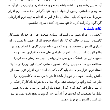
آینده این رشته وجود داشته باشد به نحوی كه فعالان در این زمینه از آینده
معلوم و مطمئنی برخوردار خواهند بود. تنها نگرانی به قسمت نرم افزار
مربوط می شود كه باید استادان خلاق ایرانی اقدام به تهیه نرم افزارهای
گوناگون و كارآمد كرده تا تنها مصرف كننده صرف نباشیم
.
نكات تكمیلی
:
“
بعضی از افراد تصور می كنند كه استادی سخت افزار در حد یك تعمیركار
كامپیوتر است در حالی كه كار یك استاد سخت افزار، تعمیر یا نصب و راه
اندازی كامپیوتر نیست. هر چند كه می تواند چنین كاری را انجام دهد. در
واقع كار یك استاد سخت افزار، طراحی های سخت افزاری است و به
همین دلیل در دانشگاه دروسی مثل ریاضیات و یا مدارهای منطقی را
مطالعه می كند همچنین برخلاف تصور كسانی كه یك اپراتور را در حد یك
استاد نرم افزار می دانند، باید گفت كه یك استاد نرم افزار لازم است از
دانش ریاضی خوبی برخوردار باشد تا بتواند برنامه های كامپیوتری را
طراحی كند و آنها را توسعه دهد. برای مثال باید بتواند یك كار گرافیكی را
از بنیان طراحی كند. كاری كه از عهده یك اپراتور بر نمی آید. و به همین
دلیل ما معتقدیم كه كلاسهای آزاد آموزش كامپیوتر هیچ وقت نمی توانند
یك استاد كامپیوتر پرورش دهند
.