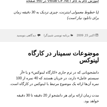
آموزش گام به گام Visual C# .NET در 950 صفحه
(با خطوط معمولی اینترنت، چیزی نزدیک به 30 دقیقه زمان
برای دانلود نیاز است)
ارسال
دسته‌ها
برای دانلود کتاب الکترونیکی فارسی C# .NET 2005
اکتبر 15, 2009
برنامه نویسی شیئ‌گرا
دیدگاهی بنویسید
شده
در
موضوعات سمینار در کارگاه
لینوکس
دانشجویانی که در ترم جاری «کارگاه لینوکس» و یا «آز
سیستم عامل» دارند، در جریان هستند که 40 نمره از 100
نمره آن‌ها ارائه یک موضوع مرتبط با لینوکس در کارگاه است.
مدت زمان ارائه برای هر دانشجو از 20 دقیقه تا 30 دقیقه
خواهد بود.