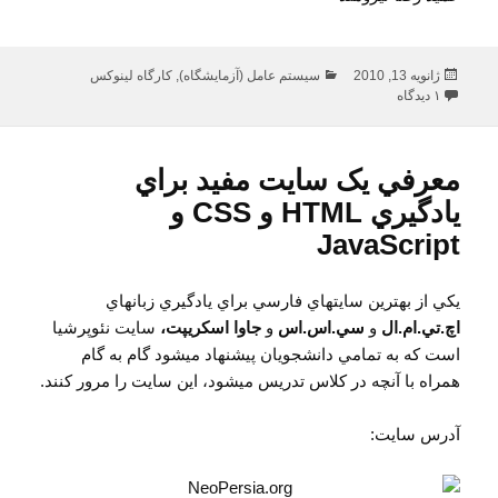
ارسال
دسته‌ها
ژانویه 13, 2010
سیستم عامل (آزمایشگاه)
,
کارگاه لینوکس
شده
برای نمرات کارگاه لینوکس و آز سیستم عامل (ترم اول 88)
۱ دیدگاه
در
معرفي يک سايت مفيد براي
يادگيري HTML و CSS و
JavaScript
يکي از بهترين سايت​هاي فارسي براي يادگيري زبان​هاي
اچ.تي.ام.ال
و
سي.اس.اس
و
جاوا اسکريپت،
سايت نئوپرشيا
است که به تمامي دانشجويان پيشنهاد مي​شود گام به گام
همراه با آنچه در کلاس تدريس مي​شود، اين سايت را مرور کنند.
آدرس سايت: