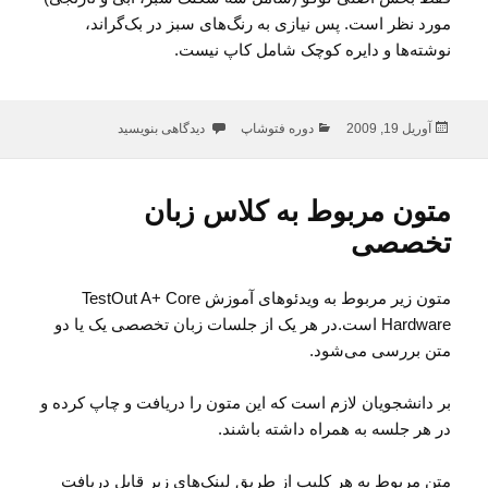
مورد نظر است. پس نیازی به رنگ‌های سبز در بک‌گراند،
نوشته‌ها و دایره کوچک شامل کاپ نیست.
ارسال
دسته‌ها
برای تمرین اول: طراحی لوگوی WorldCup 2006
آوریل 19, 2009
دوره فتوشاپ
دیدگاهی بنویسید
شده
در
متون مربوط به کلاس زبان
تخصصی
متون زیر مربوط به ویدئوهای آموزش TestOut A+ Core
Hardware است.در هر یک از جلسات زبان تخصصی یک یا دو
متن بررسی می‌شود.
بر دانشجویان لازم است که این متون را دریافت و چاپ کرده و
در هر جلسه به همراه داشته باشند.
متن مربوط به هر کلیپ از طریق لینک‌های زیر قابل دریافت