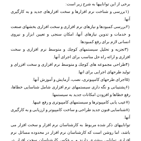
برخی از این تواناییها به شرح زیر است
:
۱)
بررسی و شناخت نرم افزارها و سخت افزارهای جدید و به كارگیری
آنها
.
۲)
بررسی كمبودها و نیازهای نرم افزاری و سخت افزاری بخشهای صنعت
و خدمات و تدوین نیازهای آنها، امكان سنجی و تعیین ابزار و نیروی
انسانی لازم برای رفع كمبودها
.
۳)
تجزیه و تحلیل سیستمهای كوچك و متوسط نرم افزاری و سخت
افزاری و ارائه راه حل مناسب برای اجرای آنها
.
۴)
طراحی مجموعه های كوچك و متوسط نرم افزاری و سخت افزرای و
تولید طرحهای اجرایی برای انها
.
۵)
اجرای طرحهای كامپیوتری، نصب، آزمایش و آموزش آنها
.
۶)
پشتیبانی و نگه داری سیستمهای نرم افزاری شامل شناسایی خطاها،
رفع خطاها و افزودن امكانات جدید به سیستمها
.
۷)
عیب یابی كامپیوترها و سیستمهای كامپیوتری و رفع عیبها
.
۸)
شناسایی فنون جدید طراحی و ساخت كامپیوتر و ارزیابی و به كارگیری
آنها
.
تواناییهای ذكر شده مربوط به كارشناسان نرم افزار و سخت افزار می
باشد، اما روشن است كه كارشناسان نرم افزار در محدوده مسائل نرم
افزاری توانایی بیشتری دارند و برعكس كارشناسان سخت افزار در