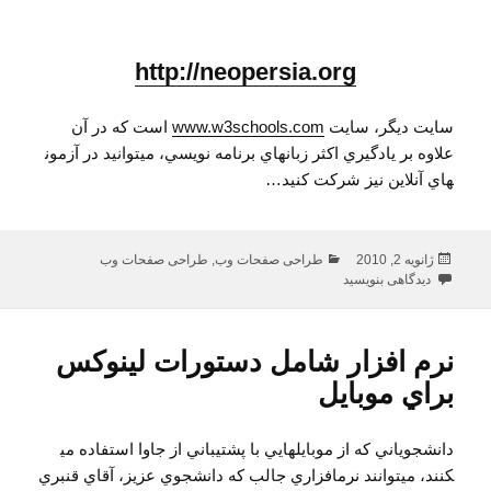
http://neopersia.org
سايت ديگر، سايت
www.w3schools.com
است که در آن
علاوه بر يادگيري اکثر زبان​هاي برنامه نويسي، مي​توانيد در آزمون​
هاي آنلاين نيز شرکت کنيد…
ارسال
دسته‌ها
ژانویه 2, 2010
طراحی صفحات وب
,
طراحی صفحات وب
شده
برای معرفي يک سايت مفيد براي يادگيري HTML و CSS و JavaScript
دیدگاهی بنویسید
در
نرم افزار شامل دستورات لينوکس
براي موبايل
دانشجوياني که از موبايل​هايي با پشتيباني از جاوا استفاده مي​
کنند، مي​توانند نرم​افزاري جالب که دانشجوي عزيز، آقاي قنبري