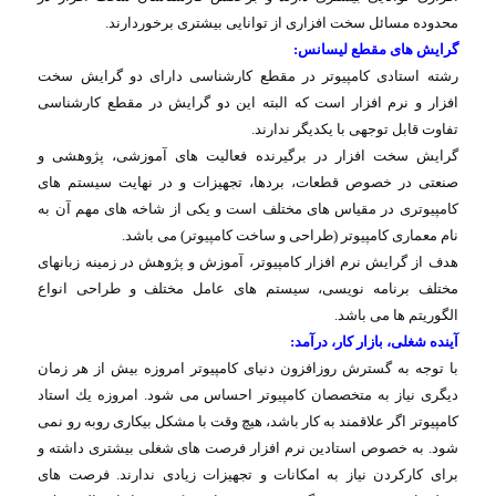
محدوده مسائل سخت افزاری از توانایی بیشتری برخوردارند
.
گرایش های مقطع لیسانس
:
رشته استادی كامپیوتر در مقطع كارشناسی دارای دو گرایش سخت
افزار و نرم افزار است كه البته این دو گرایش در مقطع كارشناسی
تفاوت قابل توجهی با یكدیگر ندارند
.
گرایش سخت افزار در برگیرنده فعالیت های آموزشی، پژوهشی و
صنعتی در خصوص قطعات، بردها، تجهیزات و در نهایت سیستم های
كامپیوتری در مقیاس های مختلف است و یكی از شاخه های مهم آن به
نام معماری كامپیوتر (طراحی و ساخت كامپیوتر) می باشد
.
هدف از گرایش نرم افزار كامپیوتر، آموزش و پژوهش در زمینه زبانهای
مختلف برنامه نویسی، سیستم های عامل مختلف و طراحی انواع
الگوریتم ها می باشد
.
آینده شغلی، بازار كار، درآمد
:
با توجه به گسترش روزافزون دنیای كامپیوتر امروزه بیش از هر زمان
دیگری نیاز به متخصصان كامپیوتر احساس می شود. امروزه یك استاد
كامپیوتر اگر علاقمند به كار باشد، هیچ وقت با مشكل بیكاری روبه رو نمی
شود. به خصوص استادین نرم افزار فرصت های شغلی بیشتری داشته و
برای كاركردن نیاز به امكانات و تجهیزات زیادی ندارند. فرصت های