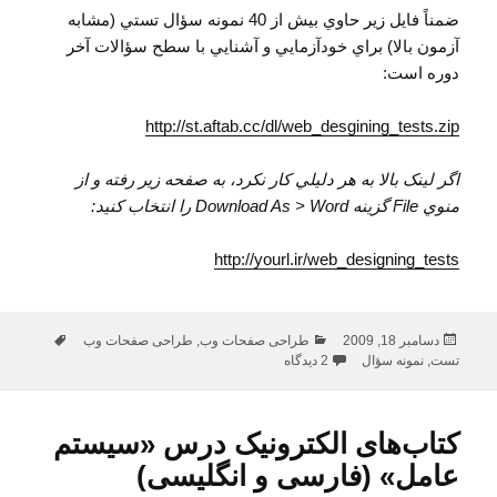
ضمناً فايل زير حاوي بيش از 40 نمونه سؤال تستي (مشابه
آزمون بالا) براي خودآزمايي و آشنايي با سطح سؤالات آخر
دوره است:
http://st.aftab.cc/dl/web_desgining_tests.zip
اگر لينک بالا به هر دليلي کار نکرد، به صفحه زير رفته و از
منوي File گزينه Download As > Word را انتخاب کنيد:
http://yourl.ir/web_designing_tests
ارسال
دسته‌ها
برچسب‌ها
دسامبر 18, 2009
طراحی صفحات وب
,
طراحی صفحات وب
شده
برای نمونه سؤالات تستي درس طراحي وب (HTML & CSS)
تست
,
نمونه سؤال
2 دیدگاه
در
کتاب‌های الکترونیک درس «سیستم
عامل» (فارسی و انگلیسی)