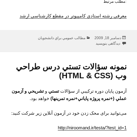
مطلب مرتبط:
معرفی رشته استادی کامپیوتر در مقطع کارشناسی ارشد
ارسال
دسته‌ها
دسامبر 18, 2009
مطالب عمومي براي دانشجويان
شده
برای آشنایی با رشته تحصیلی استادی کامپیوتر – گرایش نرم افزار و سخت افزار
دیدگاهی بنویسید
در
نمونه سؤالات تستي درس طراحي
وب (HTML & CSS)
آزمون پايان دوره ترکيبي از سؤالات
تستي
و
تشريحي و آزمون
عملي (+نمره پروژه پاياني+نمره تمرين​ها)
خواهد بود.
می‌توانید برای محک زدن خود در آزمون آنلاین زیر شرکت کنید:
http://niroomand.ir/testa/?test_id=1