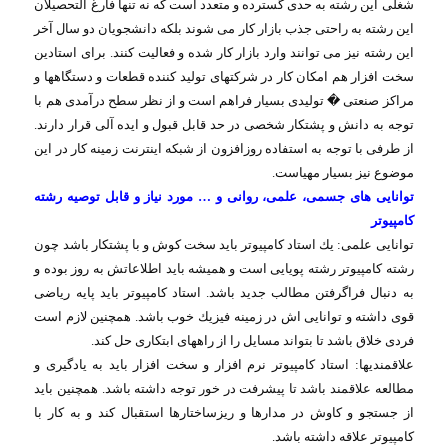
شغلی این رشته به حدی گسترده و متعدد است كه نه تنها فارغ التحصیلان
این رشته به راحتی جذب بازار كار می شوند بلكه دانشجویان دو سال آخر
این رشته نیز می توانند وارد بازار كار شده و فعالیت كنند. برای استادین
سخت افزار هم امكان كار در شركتهای تولید كننده قطعات و دستگاهها و
مراكز صنعتی
�
تولیدی بسیار فراهم است و از نظر سطح درآمدی هم با
توجه به دانش و پشتكار شخصی در حد قابل قبول و ایده آلی قرار دارند.
از طرفی با توجه به استفاده روزافزون از شبكه اینترنت زمینه كار در این
موضوع نیز بسیار مهیاست
.
توانایی های جسمی، علمی، روانی و … مورد نیاز و قابل توصیه
رشته
کامپیوتر
توانایی علمی: یك استاد كامپیوتر باید سخت كوش و با پشتكار باشد چون
رشته كامپیوتر رشته پویایی است و همیشه باید اطلاعاتش به روز بوده و
به دنبال فراگرفتن مطالب جدید باشد. استاد كامپیوتر باید پایه ریاضی
قوی داشته و توانایی اش در زمینه فیزیك خوب باشد. همچنین لازم است
فردی خلاق باشد تا بتواند مسایل را از راههای ابتكاری حل كند
.
علاقمندیها: استاد كامپیوتر نرم افزار و سخت افزار باید به یادگیری و
مطالعه علاقمند باشد تا پیشرفت در خور توجه داشته باشد. همچنین باید
از جستجو و كاوش در مدارها و ریزساختارها استقبال كند و به كار با
كامپیوتر علاقه داشته باشد
.