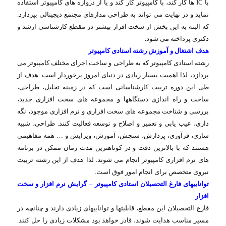
با
IC
ها كار كند، با كامپیوتر كار كند و یا از دروازه های كامپیوتر استفاده
نماید و در نهایت می تواند به طراحی مدارهای مجتمع دیجیتالی بپردازد.
كه البته به این بخش از سخت افزار بیشتر در مقطع كارشناسی ارشد و
.
دكتری پرداخته می شود
هدف اشتغال و آموزش رشته استادی كامپیوتر
رشته استادی كامپیوتر كه به طراحی و ساخت اجزای مختلف كامپیوتر می
پردازد، لذا اهمیت بسیار زیادی در دنیای امروز برخوردار است. هدف از
طی این دوره تربیت كارشناسانی است كه در زمینه تحلیل، طراحی،
ساخت و راه اندازی دستگاهها و مجموعه های سخت افزاری جدید،
بررسی و شناخت مجموعه های سخت افزاری و نرم افزاری موجود، نگه
داری، عیب یابی و تعمیر و اصلاح و توسعه فعالیت كنند. طراحی، شبیه
سازی، فرآوری، پردازش، سنجش، آموزش، ویرایش و … همه مفاهیمی
هستند كه با بالاترین دقت و در كوتاهترین مدت زمان ممكن در برنامه
های نرم افزاری كامپیوتر انجام می شوند. لذا هدف از این رشته تربیت
نیروی متخصص برای انجام امور فوق است
.
تواناییهای فارغ التحصیلان
استادی کامپیوتر – گرایش نرم افزار و سخت
افزار
فارغ التحصیلان این مقطع، قابلیتها و تواناییهای زیادی دارند و چنانچه در
مسیر مناسب هدایت شوند، قادر خواهد بود مشكلات زیادی را حل كنند.