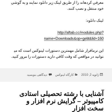
معرفي کرده​اند را از طريق لينک زير دانلود نمايند و به گوشي
خود منتقل و نصب کنند.
لينک دانلود:
http://aftab.cc/modules.php?
name=Downloads&op=getit&lid=160
اين نرم​افزار شامل مهم​ترين دستورات لينوکس است که مي​
توانيد در مواقعي که وقت کافي داريد دستورات را مرور کنيد.
ارسال
دسته‌ها
برای نرم افزار شامل دستورات لينوکس ب
ژانویه 2, 2010
کارگاه لینوکس
دیدگاهی بنویسید
شده
در
آشنایی با رشته تحصیلی استادی
کامپیوتر – گرایش نرم افزار و
سخت افزار