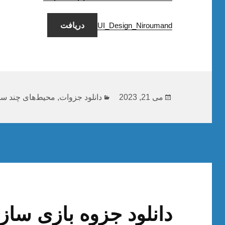
دریافت
UI_Design_Niroumand
ارسال
دسته‌ها
می 21, 2023
دانلود جزوات
,
محیط‌های چند سان
شده
در
دانلود جزوه بازی ساز