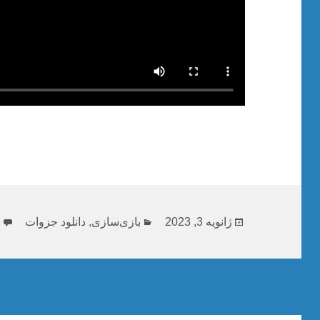
ارسال
دسته‌ها
ب
ژانویه 3, 2023
بازی‌سازی
,
دانلود جزوات
د
شده
در