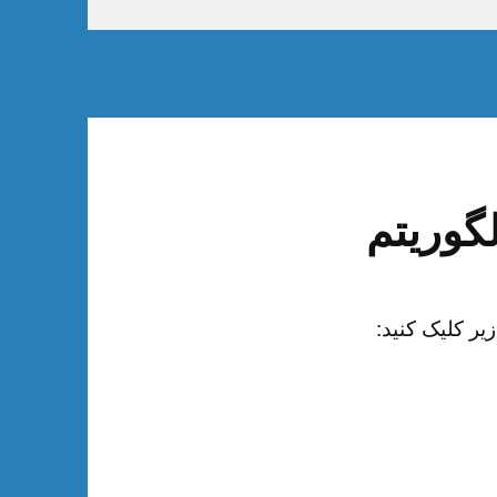
گوریتم
یر کلیک کنید: