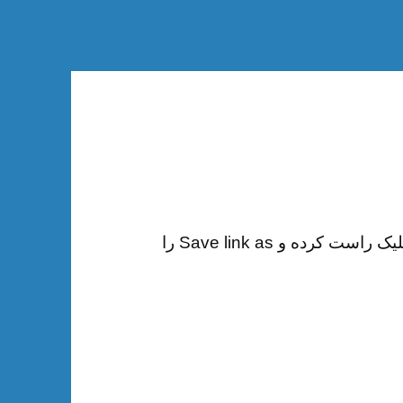
برای دانلود جزوه جامع امنیت روی لینک زیر کلیک راست کرده و Save link as را