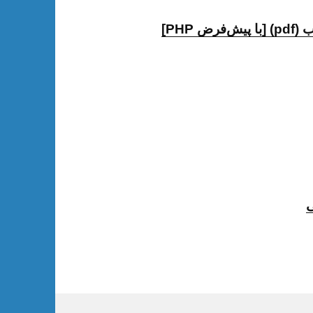
PHP]
ی