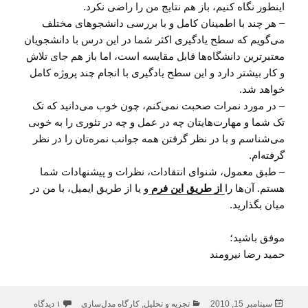
اینطور نگاه کنیم، باز هم نتایج من را راضی نکرد.
– هر چند با اطمینان کامل و با بررسی دانشجوهای مختلف
می‌گویم که سطح یادگیری اکثر شما در این درس با دانشجویان
معتبرترین دانشگاه‌ها قابل مقایسه است، اما باز هم جای تلاش
و کار بیشتر دارد و این سطح یادگیری با انجام چند پروژه کامل
خواهد شد.
– در مورد نمرات صحبت نمی‌کنم، چون خوب می‌دانید که تک
تک شما و مهارت‌هایتان چه در عمل و چه در تئوری را به خوبی
می‌شناسم و با در نظر گرفتن همه جوانب نمره‌تان را در نظر
گرفته‌ام.
– طبق معمول، شنوای انتقادات، نظرات و پیشنهادات شما
هستم. آن‌ها را
از طریق این فرم
و یا از طریق ایمیل، با من در
میان بگذارید.
موفق باشید؛
حمید رضا نیرومند
ارسال
دسته‌ها
برای نمرا
سپتامبر 15, 2010
تجزیه و تحلیل
,
کارگاه مدل‌سازی
۱ دیدگاه