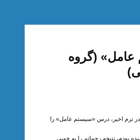
عامل» (گروه
ی)
 در ترم اخیر، درس «سیستم عامل» را
ه بودم، نتیجه زحماتم را به خوبی