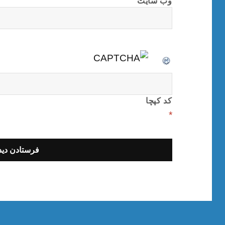
وب‌ سایت
کد کپچا
*