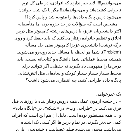
می‌خواندیم!!!! لابد خبر ندارند که افرادی، در طی کل ترم
ناخوابی کشیده‌اند و می‌خوانده‌اند!! مگر با یک شب خواندن
می‌شود درس پایگاه داده‌ها را متوجه شد و پاس کرد؟!
– مشخص است که سؤالات در حد جزوه بود، اما متأسفانه
اکثر دانشجویان عزیز، با درس‌های رشته کامپیوتر مثل درس
اخلاق و تنظیم خانواده رفتار می‌کنند که باید حفظ کرد و روی
برگه نوشت! دانشجوی عزیز! کامپیوتر یعنی حل مسأله
(Problem). شما هر لحظه با مسائل جدید روبه‌رو می‌شوید.
همیشه محیط عملیاتی شما دانشگاه و کتابخانه نیست. باید
درس‌ها را مفهومی یاد بگیرید نه حفظی. اگر نتوانید برای
محیط بسیار بسیار بسیار کوچک و ساده‌ای مثل آتش‌نشانی
پایگاه داده طراحی کنید، چه انتظاری می‌شود داشت؟
یک عذرخواهی:
– در جلسه آزمون عملی همه دروس رفتار بنده با روزهای قبل
فرق می‌کند. در «طراحی وب»، در «شبکه»، در «پایگاه داده»
و … همه همینطور بوده است. دلیل آن هم این است که افراد،
کمی جدی‌تر بگیرند. در تمام درس‌ها اگر کسی یک اشتباه
می‌داشت مجبور می‌شدم فیلم عصبانیت و خشونت را بازی