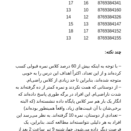
8769384341 16 17
8769384160 10 13
8769384326 12 14
8769384147 13 15
8769384152 17 18
8769384155 12 13
چند نکته:
– با توجه به اینکه بیش از 60 درصد کلاس نمره قبولی کسب
کرده‌اند و از این تعداد، اکثراً اهداف این درس را به خوبی
متوجه شده‌اند، بنابراین تا حد زیادی از کلاس راضی‌ام.
– از دوستانی که همت نکردند و نمره کمتر از ده گرفته‌اند به
شدت ناراضی‌ام. این افراد در برگه طوری پاسخ داده‌اند که
انگار یک بار هم سر کلاس پایگاه داده ننشسته‌اند (که البته
برخی‌شان با آن غیبت‌های زیاد، واقعاً همینطور بوده‌اند)
– تعدادی از دوستان، نمره 10 گرفته‌اند. به نظر می‌رسد این
افراد به هر دلیلی نتوانسته‌اند مطالعه کنند. بنابراین، یک
فرصت دیگر داده می‌شود. چهارشنبه 9 تیر ساعت 2 بعد از