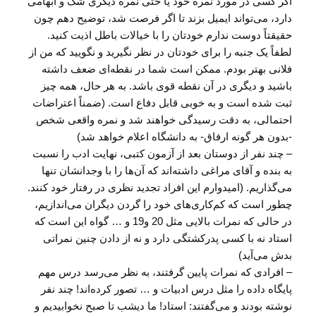
اگر کسی در مورد نمره خود یا حتی نمره دیگری شک و ابهامی
دارد، می‌تواند ایمیل بزند تا اگر فرصت شد، توضیح دهم چون
حقیقتاً دوست ندارم خودتان را با خیالات باطل اذیت کنید.
لطفاً یک جنبه را برای خودتان در نظر نگیرید و نگویید که من از
فلانی بهتر بودم. ممکن است شما در نقطه‌ای ضعف داشته
باشید و دیگری در آن نقطه قوی باشد. به هر حال، همه چیز
ثبت شده است و به خوبی قابل دفاع است. (ضمناً اعتراضات
احتمالی، به دقت رسیدگی خواهند شد و نمره واقعی شخص
-بدون هر گونه ارفاق- به دانشگاه اعلام خواهد شد)
– چند نفر از دوستان بعد از آزمون کتبی، نهایت ادب را نسبت
به بنده و آقای مراغی داشته‌اند که آن‌ها را با وجدانشان تنها
می‌گذاریم. (امیدوارم این افراد تجدید نظری در رفتار خود کنند.
چطور است که کم‌کاری‌های خود را گردن دیگران می‌اندازیم،
در حالی که نمرات بالایی مثل 20 و19 و … گواه این است که
استاد نه با کسی پدرکشتگی دارد و نه از دادن چنین نمراتی
بدش می‌آید)
– افرادی که نمرات پایین گرفتند، به نظر می‌رسد درس مهم
پایگاه داده را مثل درس ادبیات و … تصور کرده‌اند! چند نفر
نوشته بودند و می‌گفتند: استاد! ما دیشب تا صبح نخوابیدیم و