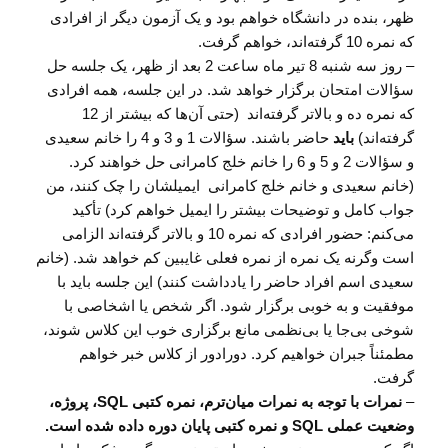
ظهر، بنده در دانشگاه خواهم بود و یک آزمون دیگر از افرادی
که نمره 10 گرفته‌اند، خواهم گرفت.
– روز سه شنبه 8 تیر ماه ساعت 2 بعد از ظهر، یک جلسه حل
سؤالات امتحان برگزار خواهد شد. در این جلسه، همه افرادی
که نمره ده و بالاتر گرفته‌اند (حتی آن‌ها که بیشتر از 12
گرفته‌اند)
باید
حاضر باشند. سؤالات 1 و 3 و 4 را خانم سعیدی
و سؤالات 2 و 5 و 6 را خانم خلج کامرانی حل خواهند کرد.
(خانم سعیدی و خانم خلج کامرانی ایمیلشان را چک کنند، من
جواب کامل و توضیحات بیشتر را ایمیل خواهم کرد) تأکید
می‌کنم: حضور افرادی که نمره 10 و بالاتر گرفته‌اند الزامی
است وگرنه یک نمره از نمره فعلی غایبین کم خواهد شد. (خانم
سعیدی اسم افراد حاضر را یادداشت کنند) این جلسه باید با
موفقیت و به خوبی برگزار شود. اگر شخص یا اشخاصی با
شوخی بی‌جا یا بی‌نظمی مانع برگزاری خوب این کلاس شوند،
مطمئناً جبران خواهیم کرد. دورادور از کلاس خبر خواهم
گرفت.
–
نمرات با توجه به نمرات میان‌ترم، نمره کتبی SQL، پروژه،
وضعیت عملی SQL و نمره کتبی پایان دوره داده شده است.