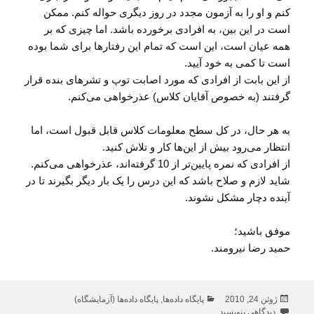
کنم و او را به آزمون مجدد در روز دیگری حواله کنم. ممکن
است در این بین، به افرادی برخورده باشد. اما چیزی که بر
همه عیان است، این است که تمام این رفتارها برای شما بوده
است تا کمی به خود آیید.
از این بابت از افرادی که مورد اصابت توپ و تشرهای بنده قرار
گرفتند (به خصوص آقایان کلاس) عذرخواهی می‌کنم.
به هر حال، در کل سطح معلومات کلاس قابل قبول است، اما
انتظار می‌رود بیش از این‌ها کار و تلاش کنید.
از افرادی که نمره پایین‌تر از 10 گرفته‌اند، عذرخواهی می‌کنم.
شاید لازم و صلاح باشد که این درس را یک بار دیگر بگیرند تا در
آینده دچار مشکل نشوند.
موفق باشید؛
حمید رضا نیرومند.
ارسال
دسته‌ها
ژوئن 24, 2010
پایگاه داده‌ها
,
پایگاه داده‌ها (آزمایشگاه)
شده
برای نمرات درس پایگاه داده و آز پایگاه داده ترم 882
دیدگاهی بنویسید