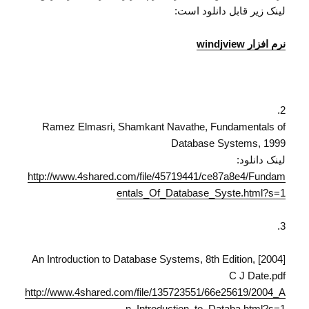
لینک زیر قابل دانلود است:
نرم افزار windjview
2.
Ramez Elmasri, Shamkant Navathe, Fundamentals of
Database Systems, 1999
لینک دانلود:
http://www.4shared.com/file/45719441/ce87a8e4/Fundam
entals_Of_Database_Syste.html?s=1
3.
[2004] An Introduction to Database Systems, 8th Edition,
C J Date.pdf
http://www.4shared.com/file/135723551/66e25619/2004_A
n_Introduction_to_Databa.html?s=1