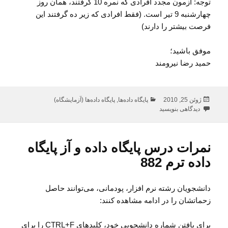
توجه: آزمون مجدد افرادی که نمره 10 گرفتند، همان روز
چهارشنبه 9 تیر است. (فقط افرادی که زیر ده گرفتند این
فرصت بیشتر را دارند)
موفق باشید؛
حمید رضا نیرومند
ارسال
دسته‌ها
ژوئن 25, 2010
پایگاه داده‌ها
,
پایگاه داده‌ها (آزمایشگاه)
شده
برای یک فرصت دیگر به پایگاه داده‌ای‌ها
دیدگاهی بنویسید
در
نمرات درس پایگاه داده و آز پایگاه
داده ترم 882
دانشجویان رشته نرم افزار، پودمانی، می‌توانند حاصل
زحماتشان را در ادامه مشاهده کنند:
برای یافتن شماره دانشجویی خود، کلیدهای CTRL+F را برای