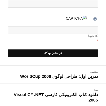
کد کپچا
*
اهبری
پیشین
وشته
تمرین اول: طراحی لوگوی WorldCup 2006
نوشته
قبلی:
بعد
دانلود کتاب الکترونیکی فارسی Visual C# .NET
نوشته
2005
بعدی: