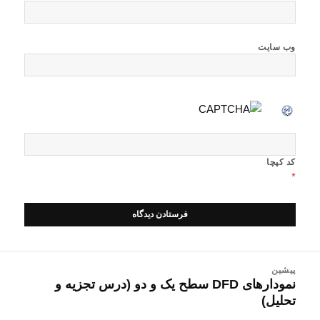
وب‌ سایت
کد کپچا
*
اهبری
پیشین
وشته
نمودارهای DFD سطح یک و دو (درس تجزیه و
نوشته
تحلیل)
قبلی: