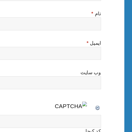
نام
*
ایمیل
*
وب‌ سایت
کد کپچا